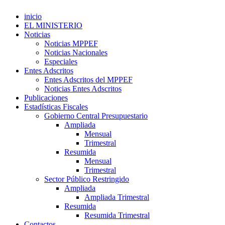
inicio
EL MINISTERIO
Noticias
Noticias MPPEF
Noticias Nacionales
Especiales
Entes Adscritos
Entes Adscritos del MPPEF
Noticias Entes Adscritos
Publicaciones
Estadísticas Fiscales
Gobierno Central Presupuestario
Ampliada
Mensual
Trimestral
Resumida
Mensual
Trimestral
Sector Público Restringido
Ampliada
Ampliada Trimestral
Resumida
Resumida Trimestral
Contactos