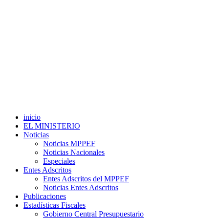
inicio
EL MINISTERIO
Noticias
Noticias MPPEF
Noticias Nacionales
Especiales
Entes Adscritos
Entes Adscritos del MPPEF
Noticias Entes Adscritos
Publicaciones
Estadísticas Fiscales
Gobierno Central Presupuestario