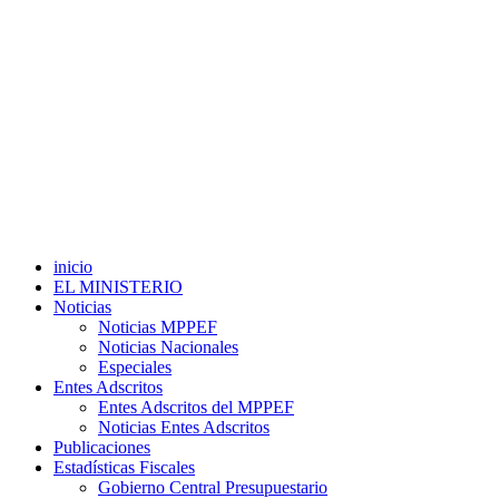
inicio
EL MINISTERIO
Noticias
Noticias MPPEF
Noticias Nacionales
Especiales
Entes Adscritos
Entes Adscritos del MPPEF
Noticias Entes Adscritos
Publicaciones
Estadísticas Fiscales
Gobierno Central Presupuestario