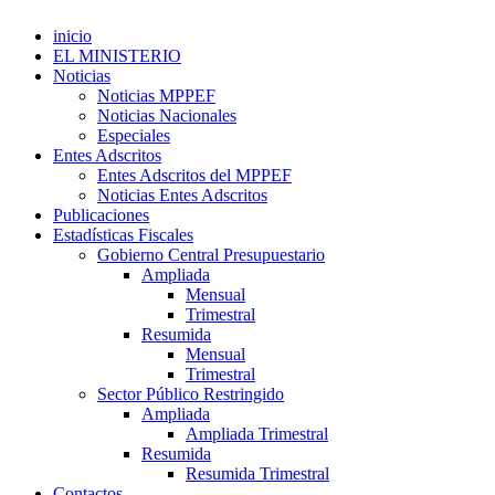
inicio
EL MINISTERIO
Noticias
Noticias MPPEF
Noticias Nacionales
Especiales
Entes Adscritos
Entes Adscritos del MPPEF
Noticias Entes Adscritos
Publicaciones
Estadísticas Fiscales
Gobierno Central Presupuestario
Ampliada
Mensual
Trimestral
Resumida
Mensual
Trimestral
Sector Público Restringido
Ampliada
Ampliada Trimestral
Resumida
Resumida Trimestral
Contactos