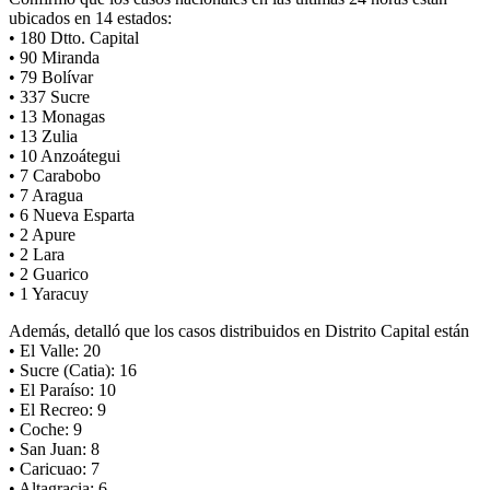
ubicados en 14 estados:
• 180 Dtto. Capital
• 90 Miranda
• 79 Bolívar
• 337 Sucre
• 13 Monagas
• 13 Zulia
• 10 Anzoátegui
• 7 Carabobo
• 7 Aragua
• 6 Nueva Esparta
• 2 Apure
• 2 Lara
• 2 Guarico
• 1 Yaracuy
Además, detalló que los casos distribuidos en Distrito Capital están
• El Valle: 20
• Sucre (Catia): 16
• El Paraíso: 10
• El Recreo: 9
• Coche: 9
• San Juan: 8
• Caricuao: 7
• Altagracia: 6