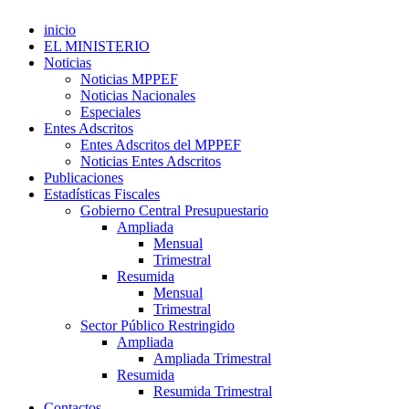
inicio
EL MINISTERIO
Noticias
Noticias MPPEF
Noticias Nacionales
Especiales
Entes Adscritos
Entes Adscritos del MPPEF
Noticias Entes Adscritos
Publicaciones
Estadísticas Fiscales
Gobierno Central Presupuestario
Ampliada
Mensual
Trimestral
Resumida
Mensual
Trimestral
Sector Público Restringido
Ampliada
Ampliada Trimestral
Resumida
Resumida Trimestral
Contactos