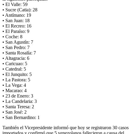
• El Valle: 59
• Sucre (Catia): 28
• Antímano: 19
• San Juan: 18
• El Recreo: 16
• El Paraíso: 9
• Coche: 8
• San Agustín: 7
• San Pedro: 7
• Santa Rosalía: 7
• Altagracia: 6
• Caricuao: 5
• Catedral: 5
• El Junquito: 5
• La Pastora: 5
• La Vega: 4
• Macarao: 4
• 23 de Enero: 3
• La Candelaria: 3
• Santa Teresa: 2
• San José: 2
• San Bernardino: 1
También el Vicepresidente informó que hoy se registraron 30 casos
importados y confirmó que 5 venezolanos fallecieron a causa del