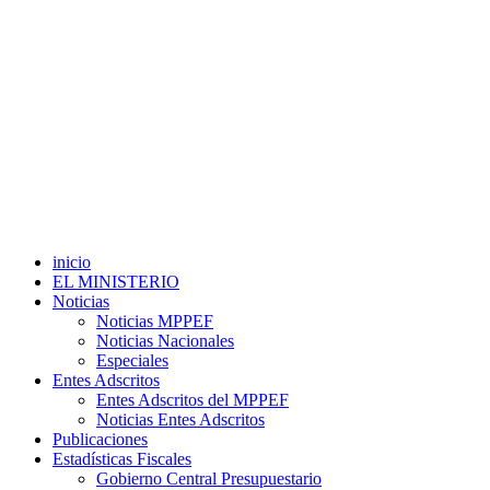
inicio
EL MINISTERIO
Noticias
Noticias MPPEF
Noticias Nacionales
Especiales
Entes Adscritos
Entes Adscritos del MPPEF
Noticias Entes Adscritos
Publicaciones
Estadísticas Fiscales
Gobierno Central Presupuestario