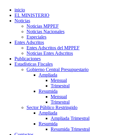
inicio
EL MINISTERIO
Noticias
Noticias MPPEF
Noticias Nacionales
Especiales
Entes Adscritos
Entes Adscritos del MPPEF
Noticias Entes Adscritos
Publicaciones
Estadísticas Fiscales
Gobierno Central Presupuestario
Ampliada
Mensual
Trimestral
Resumida
Mensual
Trimestral
Sector Público Restringido
Ampliada
Ampliada Trimestral
Resumida
Resumida Trimestral
Contactos