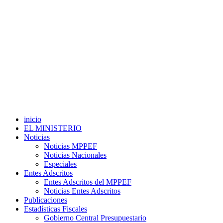
inicio
EL MINISTERIO
Noticias
Noticias MPPEF
Noticias Nacionales
Especiales
Entes Adscritos
Entes Adscritos del MPPEF
Noticias Entes Adscritos
Publicaciones
Estadísticas Fiscales
Gobierno Central Presupuestario