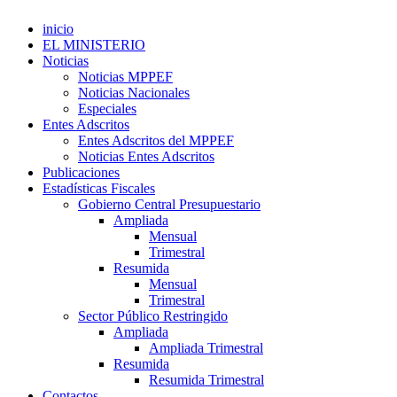
inicio
EL MINISTERIO
Noticias
Noticias MPPEF
Noticias Nacionales
Especiales
Entes Adscritos
Entes Adscritos del MPPEF
Noticias Entes Adscritos
Publicaciones
Estadísticas Fiscales
Gobierno Central Presupuestario
Ampliada
Mensual
Trimestral
Resumida
Mensual
Trimestral
Sector Público Restringido
Ampliada
Ampliada Trimestral
Resumida
Resumida Trimestral
Contactos