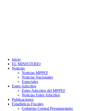
inicio
EL MINISTERIO
Noticias
Noticias MPPEF
Noticias Nacionales
Especiales
Entes Adscritos
Entes Adscritos del MPPEF
Noticias Entes Adscritos
Publicaciones
Estadísticas Fiscales
Gobierno Central Presupuestario