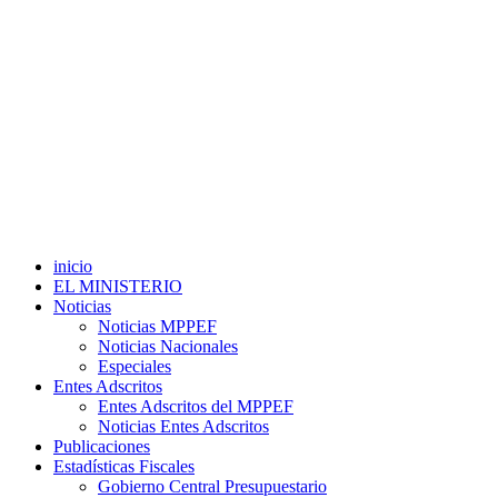
inicio
EL MINISTERIO
Noticias
Noticias MPPEF
Noticias Nacionales
Especiales
Entes Adscritos
Entes Adscritos del MPPEF
Noticias Entes Adscritos
Publicaciones
Estadísticas Fiscales
Gobierno Central Presupuestario