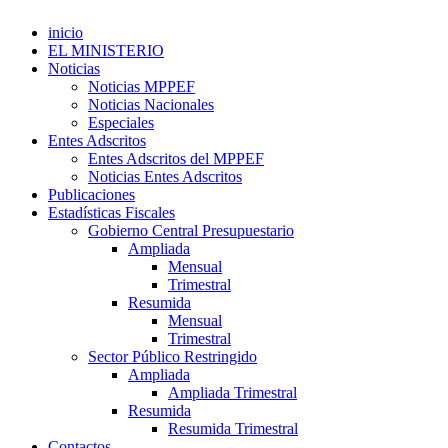
inicio
EL MINISTERIO
Noticias
Noticias MPPEF
Noticias Nacionales
Especiales
Entes Adscritos
Entes Adscritos del MPPEF
Noticias Entes Adscritos
Publicaciones
Estadísticas Fiscales
Gobierno Central Presupuestario
Ampliada
Mensual
Trimestral
Resumida
Mensual
Trimestral
Sector Público Restringido
Ampliada
Ampliada Trimestral
Resumida
Resumida Trimestral
Contactos