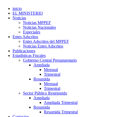
inicio
EL MINISTERIO
Noticias
Noticias MPPEF
Noticias Nacionales
Especiales
Entes Adscritos
Entes Adscritos del MPPEF
Noticias Entes Adscritos
Publicaciones
Estadísticas Fiscales
Gobierno Central Presupuestario
Ampliada
Mensual
Trimestral
Resumida
Mensual
Trimestral
Sector Público Restringido
Ampliada
Ampliada Trimestral
Resumida
Resumida Trimestral
Contactos