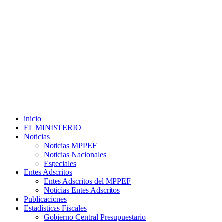
inicio
EL MINISTERIO
Noticias
Noticias MPPEF
Noticias Nacionales
Especiales
Entes Adscritos
Entes Adscritos del MPPEF
Noticias Entes Adscritos
Publicaciones
Estadísticas Fiscales
Gobierno Central Presupuestario