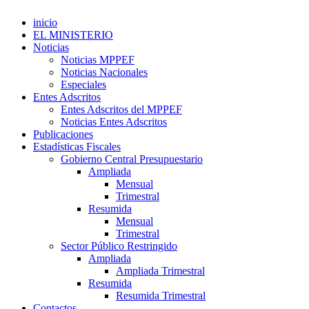
inicio
EL MINISTERIO
Noticias
Noticias MPPEF
Noticias Nacionales
Especiales
Entes Adscritos
Entes Adscritos del MPPEF
Noticias Entes Adscritos
Publicaciones
Estadísticas Fiscales
Gobierno Central Presupuestario
Ampliada
Mensual
Trimestral
Resumida
Mensual
Trimestral
Sector Público Restringido
Ampliada
Ampliada Trimestral
Resumida
Resumida Trimestral
Contactos