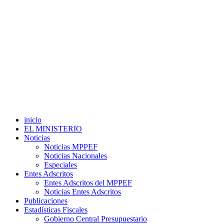
inicio
EL MINISTERIO
Noticias
Noticias MPPEF
Noticias Nacionales
Especiales
Entes Adscritos
Entes Adscritos del MPPEF
Noticias Entes Adscritos
Publicaciones
Estadísticas Fiscales
Gobierno Central Presupuestario