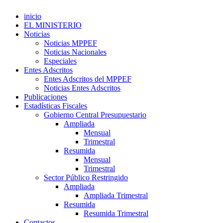
inicio
EL MINISTERIO
Noticias
Noticias MPPEF
Noticias Nacionales
Especiales
Entes Adscritos
Entes Adscritos del MPPEF
Noticias Entes Adscritos
Publicaciones
Estadísticas Fiscales
Gobierno Central Presupuestario
Ampliada
Mensual
Trimestral
Resumida
Mensual
Trimestral
Sector Público Restringido
Ampliada
Ampliada Trimestral
Resumida
Resumida Trimestral
Contactos