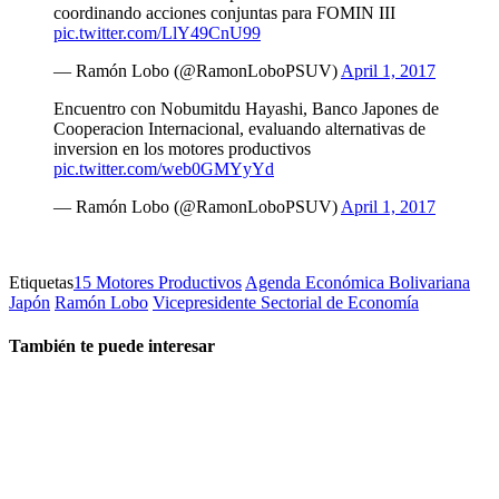
coordinando acciones conjuntas para FOMIN III
pic.twitter.com/LlY49CnU99
— Ramón Lobo (@RamonLoboPSUV)
April 1, 2017
Encuentro con Nobumitdu Hayashi, Banco Japones de
Cooperacion Internacional, evaluando alternativas de
inversion en los motores productivos
pic.twitter.com/web0GMYyYd
— Ramón Lobo (@RamonLoboPSUV)
April 1, 2017
Etiquetas
15 Motores Productivos
Agenda Económica Bolivariana
Japón
Ramón Lobo
Vicepresidente Sectorial de Economía
También te puede interesar