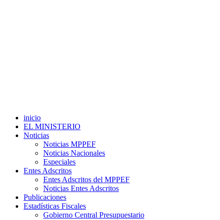
inicio
EL MINISTERIO
Noticias
Noticias MPPEF
Noticias Nacionales
Especiales
Entes Adscritos
Entes Adscritos del MPPEF
Noticias Entes Adscritos
Publicaciones
Estadísticas Fiscales
Gobierno Central Presupuestario