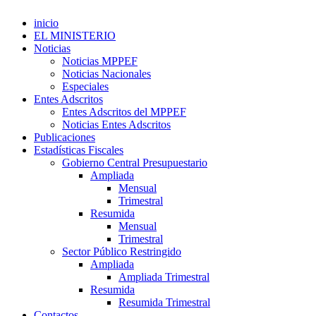
inicio
EL MINISTERIO
Noticias
Noticias MPPEF
Noticias Nacionales
Especiales
Entes Adscritos
Entes Adscritos del MPPEF
Noticias Entes Adscritos
Publicaciones
Estadísticas Fiscales
Gobierno Central Presupuestario
Ampliada
Mensual
Trimestral
Resumida
Mensual
Trimestral
Sector Público Restringido
Ampliada
Ampliada Trimestral
Resumida
Resumida Trimestral
Contactos