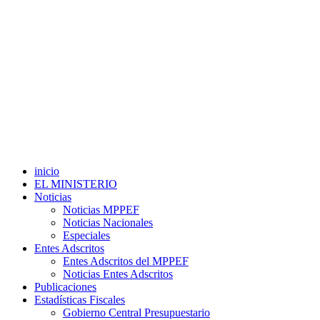
inicio
EL MINISTERIO
Noticias
Noticias MPPEF
Noticias Nacionales
Especiales
Entes Adscritos
Entes Adscritos del MPPEF
Noticias Entes Adscritos
Publicaciones
Estadísticas Fiscales
Gobierno Central Presupuestario