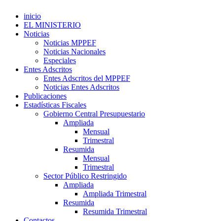
inicio
EL MINISTERIO
Noticias
Noticias MPPEF
Noticias Nacionales
Especiales
Entes Adscritos
Entes Adscritos del MPPEF
Noticias Entes Adscritos
Publicaciones
Estadísticas Fiscales
Gobierno Central Presupuestario
Ampliada
Mensual
Trimestral
Resumida
Mensual
Trimestral
Sector Público Restringido
Ampliada
Ampliada Trimestral
Resumida
Resumida Trimestral
Contactos