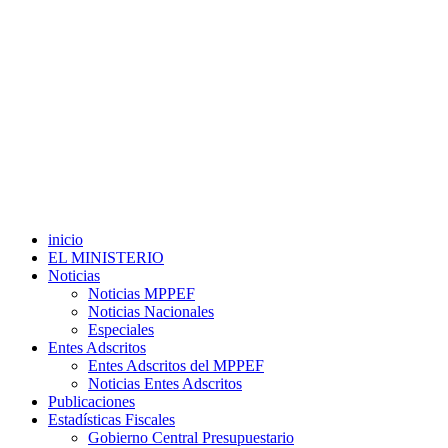
inicio
EL MINISTERIO
Noticias
Noticias MPPEF
Noticias Nacionales
Especiales
Entes Adscritos
Entes Adscritos del MPPEF
Noticias Entes Adscritos
Publicaciones
Estadísticas Fiscales
Gobierno Central Presupuestario