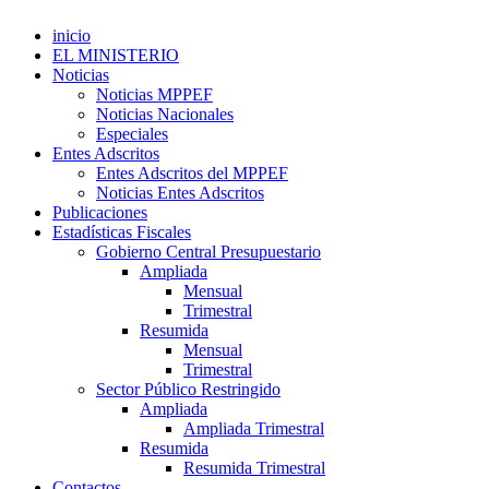
inicio
EL MINISTERIO
Noticias
Noticias MPPEF
Noticias Nacionales
Especiales
Entes Adscritos
Entes Adscritos del MPPEF
Noticias Entes Adscritos
Publicaciones
Estadísticas Fiscales
Gobierno Central Presupuestario
Ampliada
Mensual
Trimestral
Resumida
Mensual
Trimestral
Sector Público Restringido
Ampliada
Ampliada Trimestral
Resumida
Resumida Trimestral
Contactos