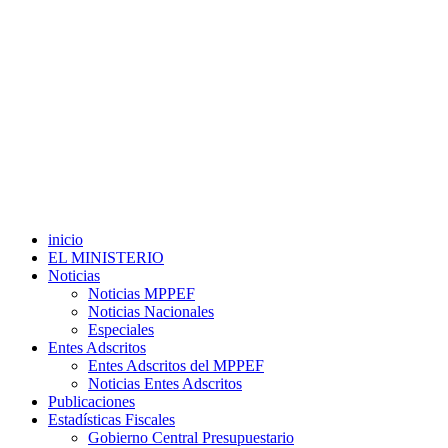
inicio
EL MINISTERIO
Noticias
Noticias MPPEF
Noticias Nacionales
Especiales
Entes Adscritos
Entes Adscritos del MPPEF
Noticias Entes Adscritos
Publicaciones
Estadísticas Fiscales
Gobierno Central Presupuestario