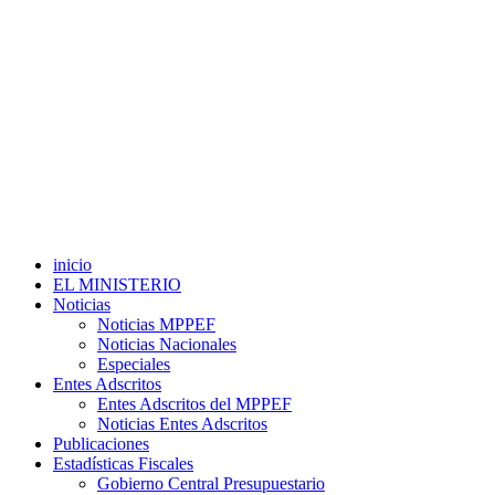
inicio
EL MINISTERIO
Noticias
Noticias MPPEF
Noticias Nacionales
Especiales
Entes Adscritos
Entes Adscritos del MPPEF
Noticias Entes Adscritos
Publicaciones
Estadísticas Fiscales
Gobierno Central Presupuestario