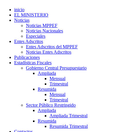
inicio
EL MINISTERIO
Noticias
Noticias MPPEF
Noticias Nacionales
Especiales
Entes Adscritos
Entes Adscritos del MPPEF
Noticias Entes Adscritos
Publicaciones
Estadísticas Fiscales
Gobierno Central Presupuestario
Ampliada
Mensual
Trimestral
Resumida
Mensual
Trimestral
Sector Público Restringido
Ampliada
Ampliada Trimestral
Resumida
Resumida Trimestral
Contactos