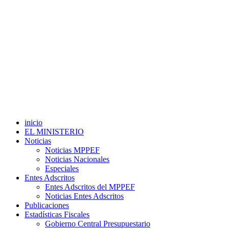
inicio
EL MINISTERIO
Noticias
Noticias MPPEF
Noticias Nacionales
Especiales
Entes Adscritos
Entes Adscritos del MPPEF
Noticias Entes Adscritos
Publicaciones
Estadísticas Fiscales
Gobierno Central Presupuestario