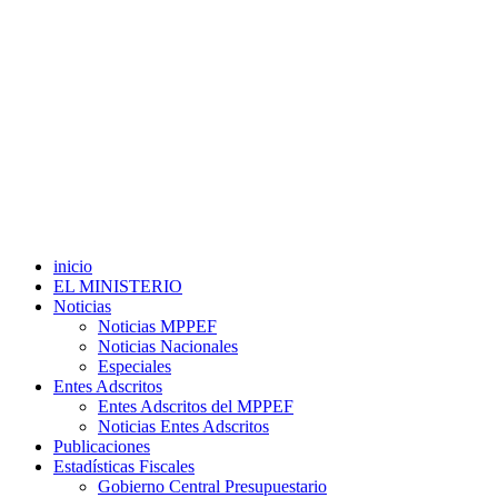
inicio
EL MINISTERIO
Noticias
Noticias MPPEF
Noticias Nacionales
Especiales
Entes Adscritos
Entes Adscritos del MPPEF
Noticias Entes Adscritos
Publicaciones
Estadísticas Fiscales
Gobierno Central Presupuestario