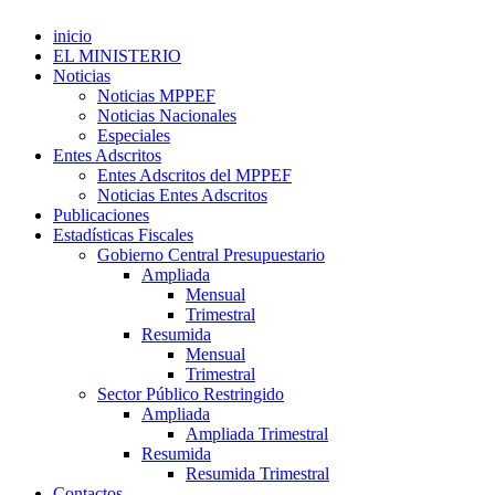
inicio
EL MINISTERIO
Noticias
Noticias MPPEF
Noticias Nacionales
Especiales
Entes Adscritos
Entes Adscritos del MPPEF
Noticias Entes Adscritos
Publicaciones
Estadísticas Fiscales
Gobierno Central Presupuestario
Ampliada
Mensual
Trimestral
Resumida
Mensual
Trimestral
Sector Público Restringido
Ampliada
Ampliada Trimestral
Resumida
Resumida Trimestral
Contactos