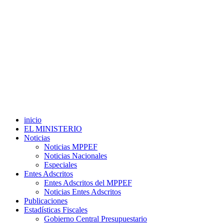
inicio
EL MINISTERIO
Noticias
Noticias MPPEF
Noticias Nacionales
Especiales
Entes Adscritos
Entes Adscritos del MPPEF
Noticias Entes Adscritos
Publicaciones
Estadísticas Fiscales
Gobierno Central Presupuestario