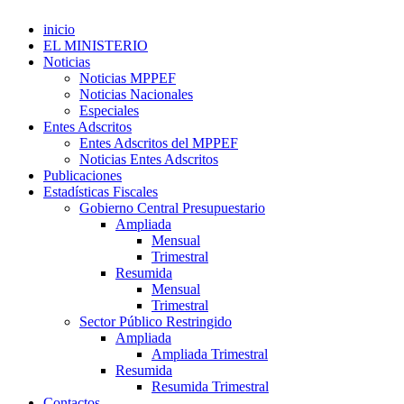
inicio
EL MINISTERIO
Noticias
Noticias MPPEF
Noticias Nacionales
Especiales
Entes Adscritos
Entes Adscritos del MPPEF
Noticias Entes Adscritos
Publicaciones
Estadísticas Fiscales
Gobierno Central Presupuestario
Ampliada
Mensual
Trimestral
Resumida
Mensual
Trimestral
Sector Público Restringido
Ampliada
Ampliada Trimestral
Resumida
Resumida Trimestral
Contactos