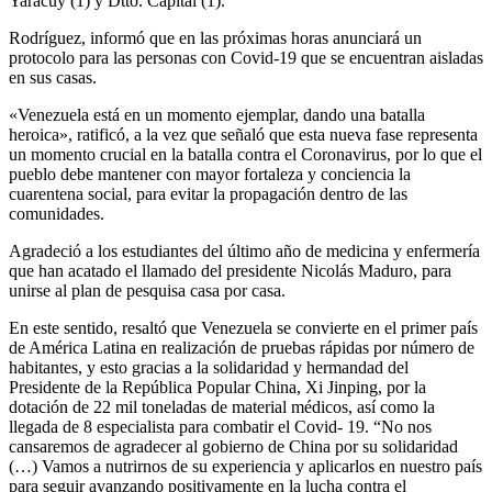
Yaracuy (1) y Dtto. Capital (1).
Rodríguez, informó que en las próximas horas anunciará un
protocolo para las personas con Covid-19 que se encuentran aisladas
en sus casas.
«Venezuela está en un momento ejemplar, dando una batalla
heroica», ratificó, a la vez que señaló que esta nueva fase representa
un momento crucial en la batalla contra el Coronavirus, por lo que el
pueblo debe mantener con mayor fortaleza y conciencia la
cuarentena social, para evitar la propagación dentro de las
comunidades.
Agradeció a los estudiantes del último año de medicina y enfermería
que han acatado el llamado del presidente Nicolás Maduro, para
unirse al plan de pesquisa casa por casa.
En este sentido, resaltó que Venezuela se convierte en el primer país
de América Latina en realización de pruebas rápidas por número de
habitantes, y esto gracias a la solidaridad y hermandad del
Presidente de la República Popular China, Xi Jinping, por la
dotación de 22 mil toneladas de material médicos, así como la
llegada de 8 especialista para combatir el Covid- 19. “No nos
cansaremos de agradecer al gobierno de China por su solidaridad
(…) Vamos a nutrirnos de su experiencia y aplicarlos en nuestro país
para seguir avanzando positivamente en la lucha contra el