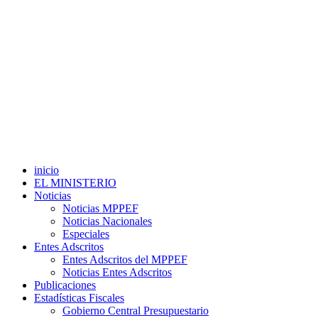
inicio
EL MINISTERIO
Noticias
Noticias MPPEF
Noticias Nacionales
Especiales
Entes Adscritos
Entes Adscritos del MPPEF
Noticias Entes Adscritos
Publicaciones
Estadísticas Fiscales
Gobierno Central Presupuestario