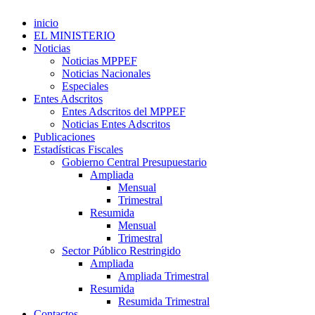
inicio
EL MINISTERIO
Noticias
Noticias MPPEF
Noticias Nacionales
Especiales
Entes Adscritos
Entes Adscritos del MPPEF
Noticias Entes Adscritos
Publicaciones
Estadísticas Fiscales
Gobierno Central Presupuestario
Ampliada
Mensual
Trimestral
Resumida
Mensual
Trimestral
Sector Público Restringido
Ampliada
Ampliada Trimestral
Resumida
Resumida Trimestral
Contactos