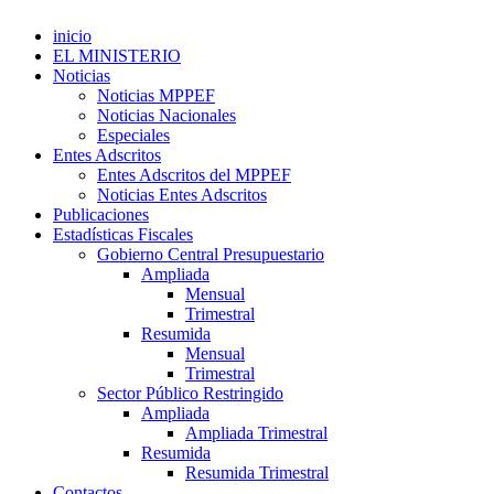
inicio
EL MINISTERIO
Noticias
Noticias MPPEF
Noticias Nacionales
Especiales
Entes Adscritos
Entes Adscritos del MPPEF
Noticias Entes Adscritos
Publicaciones
Estadísticas Fiscales
Gobierno Central Presupuestario
Ampliada
Mensual
Trimestral
Resumida
Mensual
Trimestral
Sector Público Restringido
Ampliada
Ampliada Trimestral
Resumida
Resumida Trimestral
Contactos