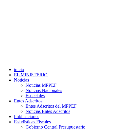
inicio
EL MINISTERIO
Noticias
Noticias MPPEF
Noticias Nacionales
Especiales
Entes Adscritos
Entes Adscritos del MPPEF
Noticias Entes Adscritos
Publicaciones
Estadísticas Fiscales
Gobierno Central Presupuestario