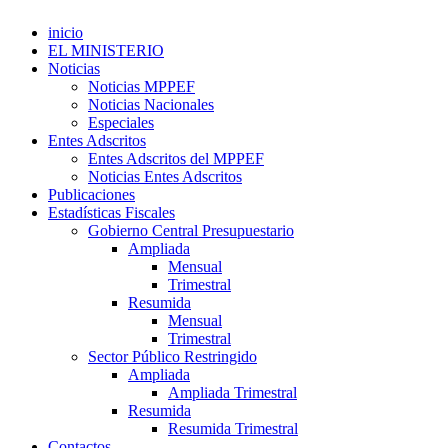
inicio
EL MINISTERIO
Noticias
Noticias MPPEF
Noticias Nacionales
Especiales
Entes Adscritos
Entes Adscritos del MPPEF
Noticias Entes Adscritos
Publicaciones
Estadísticas Fiscales
Gobierno Central Presupuestario
Ampliada
Mensual
Trimestral
Resumida
Mensual
Trimestral
Sector Público Restringido
Ampliada
Ampliada Trimestral
Resumida
Resumida Trimestral
Contactos