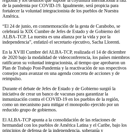
regional y los desafíos que supone la coyuntura internacional a raíz
de la pandemia por COVID-19. Igualmente, será propicia para
fortalecer la voluntad integracionista de los pueblos de Nuestra
América.
“El 24 de junio, en conmemoración de la gesta de Carabobo, se
celebrará la XIX Cumbre de Jefes de Estado y de Gobierno del
ALBA-TCP. La nuestra es una alianza por la vida y por la
independencia”, enfatizó el secretario ejecutivo, Sacha Llorenti.
En la XVIII Cumbre del ALBA-TCP, realizada el 14 de diciembre
de 2020 bajo la modalidad de videoconferencia, los países miembros
ratificaron su voluntad integracionista, al tiempo que aprobaron un
Plan de Trabajo Post-Pandemia y la reactivación de sus respectivos
consejos para avanzar en una agenda concreta de acciones y de
reimpulso.
Durante el debate de Jefes de Estado y de Gobierno surgió la
iniciativa de crear un banco de vacunas para garantizar la
inmunización contra el COVID-19 en los pueblos de la región,
como un mecanismo para mitigar el monopolio ejercido por un
reducido grupo de gobiernos.
El ALBA-TCP apunta a la consolidación de las relaciones de
hermandad con los pueblos de América Latina y el Caribe, bajo los
principios de defensa de la independencia, soberanía y