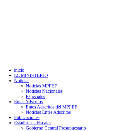
inicio
EL MINISTERIO
Noticias
Noticias MPPEF
Noticias Nacionales
Especiales
Entes Adscritos
Entes Adscritos del MPPEF
Noticias Entes Adscritos
Publicaciones
Estadísticas Fiscales
Gobierno Central Presupuestario