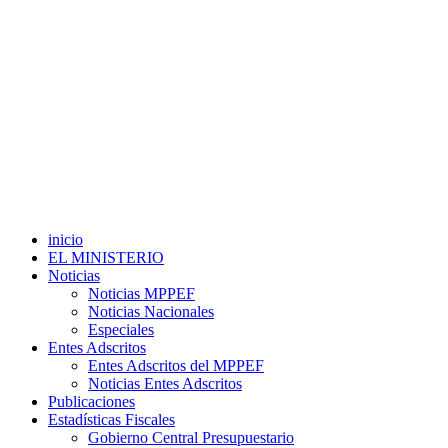
inicio
EL MINISTERIO
Noticias
Noticias MPPEF
Noticias Nacionales
Especiales
Entes Adscritos
Entes Adscritos del MPPEF
Noticias Entes Adscritos
Publicaciones
Estadísticas Fiscales
Gobierno Central Presupuestario