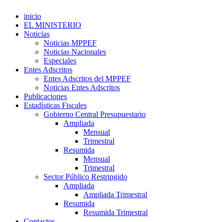
inicio
EL MINISTERIO
Noticias
Noticias MPPEF
Noticias Nacionales
Especiales
Entes Adscritos
Entes Adscritos del MPPEF
Noticias Entes Adscritos
Publicaciones
Estadísticas Fiscales
Gobierno Central Presupuestario
Ampliada
Mensual
Trimestral
Resumida
Mensual
Trimestral
Sector Público Restringido
Ampliada
Ampliada Trimestral
Resumida
Resumida Trimestral
Contactos