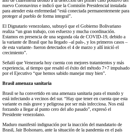
año de cuarentena debido a la detección del primer caso positivo del
nuevo Coronavirus e indicó que la Comisión Presidencial instalada
para atender esta enfermedad “está conectada permanentemente para
proteger al pueblo de forma integral”.
El Dignatario venezolano, subrayó que el Gobierno Bolivariano
realiza “un gran trabajo, con esfuerzo y mucha coordinación.
Estamos en presencia de una segunda ola de COVID-19, debido a
la variante de Brasil que ha llegado –al país-, y los primeros casos –
de esta variante- fueron detectados el 4 de marzo y allí inició el
crecimiento”.
Señaló que Venezuela hoy cuenta con mejores tratamientos y más
experiencia, al tiempo que resaltó el éxito del método 7+7 impulsado
por el Ejecutivo “que hemos sabido manejar muy bien”.
Brasil amenaza sanitaria
Brasil se ha convertido en una amenaza sanitaria para el mundo y
está infectando a vecinos del sur. “Hay que tener en cuenta que esta
variante es más grave y peligrosa por ser más infecciosa. Nos está
forzando a llegar al punto cero del año pasado”, expresó el
Presidente venezolano.
Maduro manifestó indignación por la inacción del mandatario de
Brasil, Jair Bolsonaro, ante la situación de la pandemia en el país