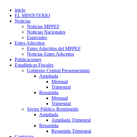
inicio
EL MINISTERIO
Noticias
Noticias MPPEF
Noticias Nacionales
Especiales
Entes Adscritos
Entes Adscritos del MPPEF
Noticias Entes Adscritos
Publicaciones
Estadísticas Fiscales
Gobierno Central Presupuestario
Ampliada
Mensual
Trimestral
Resumida
Mensual
Trimestral
Sector Público Restringido
Ampliada
Ampliada Trimestral
Resumida
Resumida Trimestral
Contactos