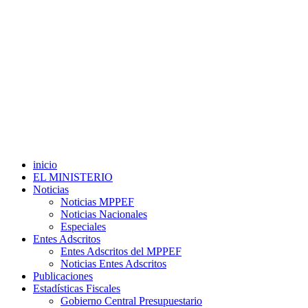
inicio
EL MINISTERIO
Noticias
Noticias MPPEF
Noticias Nacionales
Especiales
Entes Adscritos
Entes Adscritos del MPPEF
Noticias Entes Adscritos
Publicaciones
Estadísticas Fiscales
Gobierno Central Presupuestario