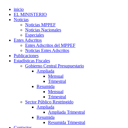
inicio
EL MINISTERIO
Noticias
Noticias MPPEF
Noticias Nacionales
Especiales
Entes Adscritos
Entes Adscritos del MPPEF
Noticias Entes Adscritos
Publicaciones
Estadísticas Fiscales
Gobierno Central Presupuestario
Ampliada
Mensual
Trimestral
Resumida
Mensual
Trimestral
Sector Público Restringido
Ampliada
Ampliada Trimestral
Resumida
Resumida Trimestral
Contactos