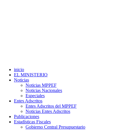
inicio
EL MINISTERIO
Noticias
Noticias MPPEF
Noticias Nacionales
Especiales
Entes Adscritos
Entes Adscritos del MPPEF
Noticias Entes Adscritos
Publicaciones
Estadísticas Fiscales
Gobierno Central Presupuestario