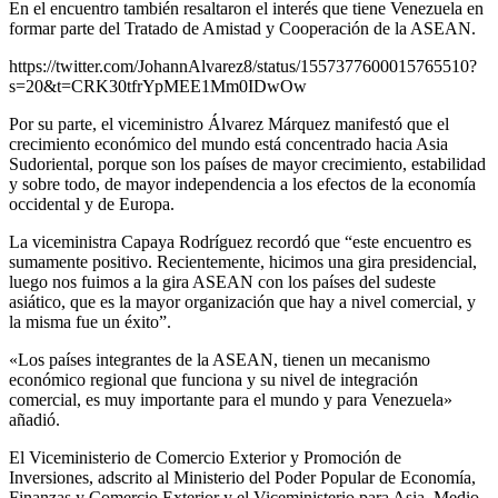
En el encuentro también resaltaron el interés que tiene Venezuela en
formar parte del Tratado de Amistad y Cooperación de la ASEAN.
https://twitter.com/JohannAlvarez8/status/1557377600015765510?
s=20&t=CRK30tfrYpMEE1Mm0IDwOw
Por su parte, el viceministro Álvarez Márquez manifestó que el
crecimiento económico del mundo está concentrado hacia Asia
Sudoriental, porque son los países de mayor crecimiento, estabilidad
y sobre todo, de mayor independencia a los efectos de la economía
occidental y de Europa.
La viceministra Capaya Rodríguez recordó que “este encuentro es
sumamente positivo. Recientemente, hicimos una gira presidencial,
luego nos fuimos a la gira ASEAN con los países del sudeste
asiático, que es la mayor organización que hay a nivel comercial, y
la misma fue un éxito”.
«Los países integrantes de la ASEAN, tienen un mecanismo
económico regional que funciona y su nivel de integración
comercial, es muy importante para el mundo y para Venezuela»
añadió.
El Viceministerio de Comercio Exterior y Promoción de
Inversiones, adscrito al Ministerio del Poder Popular de Economía,
Finanzas y Comercio Exterior y el Viceministerio para Asia, Medio