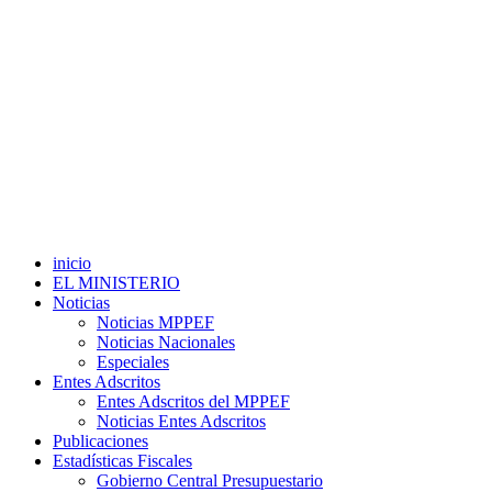
inicio
EL MINISTERIO
Noticias
Noticias MPPEF
Noticias Nacionales
Especiales
Entes Adscritos
Entes Adscritos del MPPEF
Noticias Entes Adscritos
Publicaciones
Estadísticas Fiscales
Gobierno Central Presupuestario