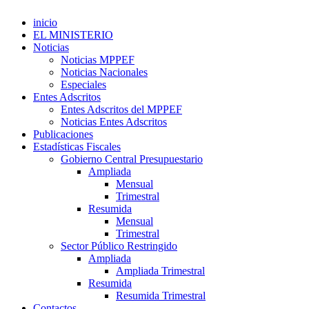
inicio
EL MINISTERIO
Noticias
Noticias MPPEF
Noticias Nacionales
Especiales
Entes Adscritos
Entes Adscritos del MPPEF
Noticias Entes Adscritos
Publicaciones
Estadísticas Fiscales
Gobierno Central Presupuestario
Ampliada
Mensual
Trimestral
Resumida
Mensual
Trimestral
Sector Público Restringido
Ampliada
Ampliada Trimestral
Resumida
Resumida Trimestral
Contactos