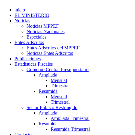
inicio
EL MINISTERIO
Noticias
Noticias MPPEF
Noticias Nacionales
Especiales
Entes Adscritos
Entes Adscritos del MPPEF
Noticias Entes Adscritos
Publicaciones
Estadísticas Fiscales
Gobierno Central Presupuestario
Ampliada
Mensual
Trimestral
Resumida
Mensual
Trimestral
Sector Público Restringido
Ampliada
Ampliada Trimestral
Resumida
Resumida Trimestral
Contactos