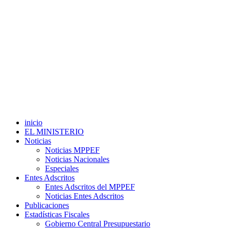
inicio
EL MINISTERIO
Noticias
Noticias MPPEF
Noticias Nacionales
Especiales
Entes Adscritos
Entes Adscritos del MPPEF
Noticias Entes Adscritos
Publicaciones
Estadísticas Fiscales
Gobierno Central Presupuestario