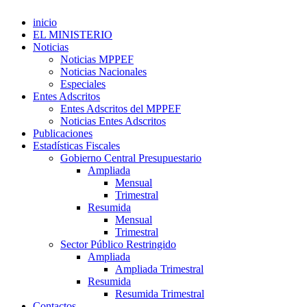
inicio
EL MINISTERIO
Noticias
Noticias MPPEF
Noticias Nacionales
Especiales
Entes Adscritos
Entes Adscritos del MPPEF
Noticias Entes Adscritos
Publicaciones
Estadísticas Fiscales
Gobierno Central Presupuestario
Ampliada
Mensual
Trimestral
Resumida
Mensual
Trimestral
Sector Público Restringido
Ampliada
Ampliada Trimestral
Resumida
Resumida Trimestral
Contactos