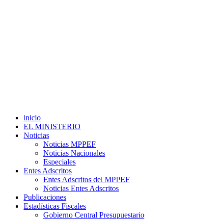
inicio
EL MINISTERIO
Noticias
Noticias MPPEF
Noticias Nacionales
Especiales
Entes Adscritos
Entes Adscritos del MPPEF
Noticias Entes Adscritos
Publicaciones
Estadísticas Fiscales
Gobierno Central Presupuestario