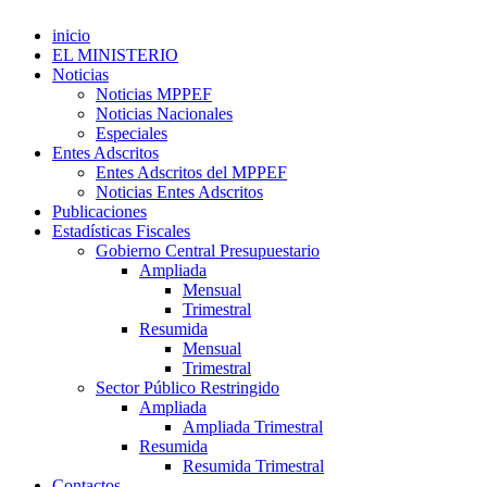
inicio
EL MINISTERIO
Noticias
Noticias MPPEF
Noticias Nacionales
Especiales
Entes Adscritos
Entes Adscritos del MPPEF
Noticias Entes Adscritos
Publicaciones
Estadísticas Fiscales
Gobierno Central Presupuestario
Ampliada
Mensual
Trimestral
Resumida
Mensual
Trimestral
Sector Público Restringido
Ampliada
Ampliada Trimestral
Resumida
Resumida Trimestral
Contactos