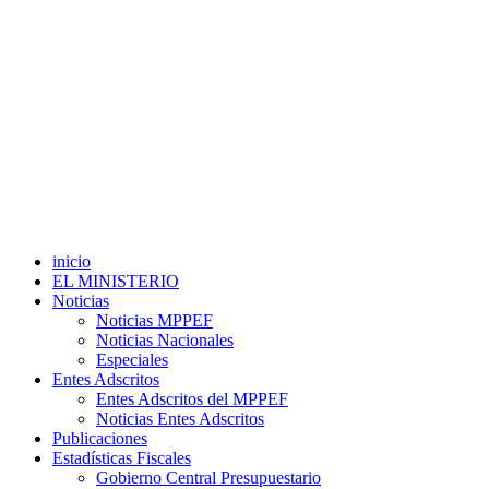
inicio
EL MINISTERIO
Noticias
Noticias MPPEF
Noticias Nacionales
Especiales
Entes Adscritos
Entes Adscritos del MPPEF
Noticias Entes Adscritos
Publicaciones
Estadísticas Fiscales
Gobierno Central Presupuestario