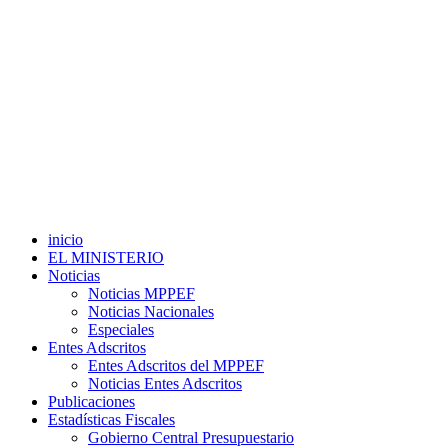
inicio
EL MINISTERIO
Noticias
Noticias MPPEF
Noticias Nacionales
Especiales
Entes Adscritos
Entes Adscritos del MPPEF
Noticias Entes Adscritos
Publicaciones
Estadísticas Fiscales
Gobierno Central Presupuestario