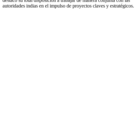
destacó su total disposición a trabajar de manera conjunta con las
autoridades indias en el impulso de proyectos claves y estratégicos.