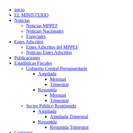
inicio
EL MINISTERIO
Noticias
Noticias MPPEF
Noticias Nacionales
Especiales
Entes Adscritos
Entes Adscritos del MPPEF
Noticias Entes Adscritos
Publicaciones
Estadísticas Fiscales
Gobierno Central Presupuestario
Ampliada
Mensual
Trimestral
Resumida
Mensual
Trimestral
Sector Público Restringido
Ampliada
Ampliada Trimestral
Resumida
Resumida Trimestral
Contactos