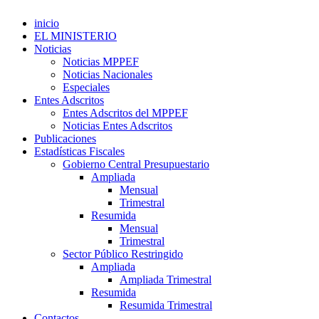
inicio
EL MINISTERIO
Noticias
Noticias MPPEF
Noticias Nacionales
Especiales
Entes Adscritos
Entes Adscritos del MPPEF
Noticias Entes Adscritos
Publicaciones
Estadísticas Fiscales
Gobierno Central Presupuestario
Ampliada
Mensual
Trimestral
Resumida
Mensual
Trimestral
Sector Público Restringido
Ampliada
Ampliada Trimestral
Resumida
Resumida Trimestral
Contactos