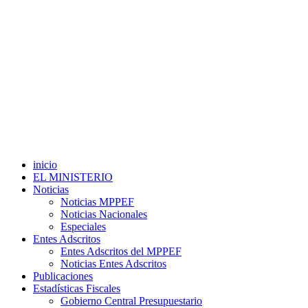
inicio
EL MINISTERIO
Noticias
Noticias MPPEF
Noticias Nacionales
Especiales
Entes Adscritos
Entes Adscritos del MPPEF
Noticias Entes Adscritos
Publicaciones
Estadísticas Fiscales
Gobierno Central Presupuestario