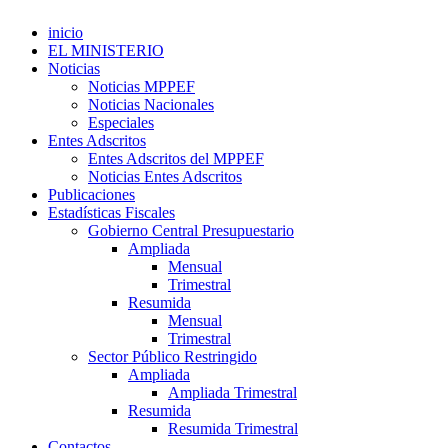
inicio
EL MINISTERIO
Noticias
Noticias MPPEF
Noticias Nacionales
Especiales
Entes Adscritos
Entes Adscritos del MPPEF
Noticias Entes Adscritos
Publicaciones
Estadísticas Fiscales
Gobierno Central Presupuestario
Ampliada
Mensual
Trimestral
Resumida
Mensual
Trimestral
Sector Público Restringido
Ampliada
Ampliada Trimestral
Resumida
Resumida Trimestral
Contactos