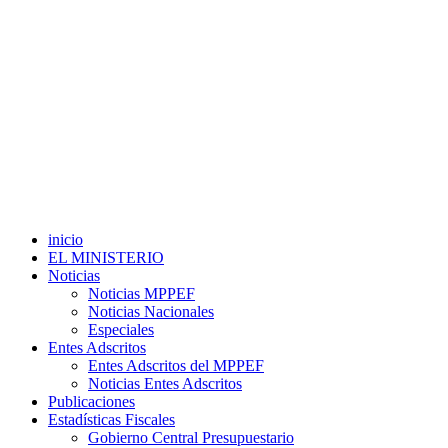
inicio
EL MINISTERIO
Noticias
Noticias MPPEF
Noticias Nacionales
Especiales
Entes Adscritos
Entes Adscritos del MPPEF
Noticias Entes Adscritos
Publicaciones
Estadísticas Fiscales
Gobierno Central Presupuestario