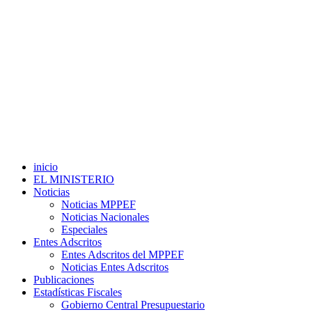
inicio
EL MINISTERIO
Noticias
Noticias MPPEF
Noticias Nacionales
Especiales
Entes Adscritos
Entes Adscritos del MPPEF
Noticias Entes Adscritos
Publicaciones
Estadísticas Fiscales
Gobierno Central Presupuestario