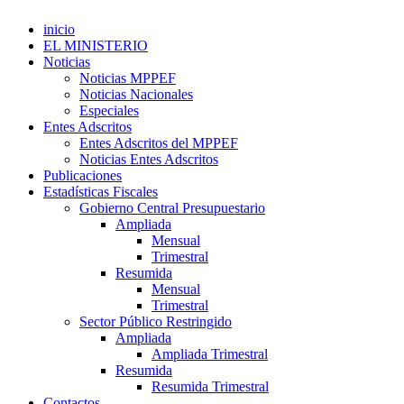
inicio
EL MINISTERIO
Noticias
Noticias MPPEF
Noticias Nacionales
Especiales
Entes Adscritos
Entes Adscritos del MPPEF
Noticias Entes Adscritos
Publicaciones
Estadísticas Fiscales
Gobierno Central Presupuestario
Ampliada
Mensual
Trimestral
Resumida
Mensual
Trimestral
Sector Público Restringido
Ampliada
Ampliada Trimestral
Resumida
Resumida Trimestral
Contactos