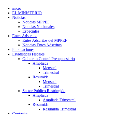
inicio
EL MINISTERIO
Noticias
Noticias MPPEF
Noticias Nacionales
Especiales
Entes Adscritos
Entes Adscritos del MPPEF
Noticias Entes Adscritos
Publicaciones
Estadísticas Fiscales
Gobierno Central Presupuestario
Ampliada
Mensual
Trimestral
Resumida
Mensual
Trimestral
Sector Público Restringido
Ampliada
Ampliada Trimestral
Resumida
Resumida Trimestral
Contactos