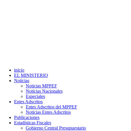
inicio
EL MINISTERIO
Noticias
Noticias MPPEF
Noticias Nacionales
Especiales
Entes Adscritos
Entes Adscritos del MPPEF
Noticias Entes Adscritos
Publicaciones
Estadísticas Fiscales
Gobierno Central Presupuestario