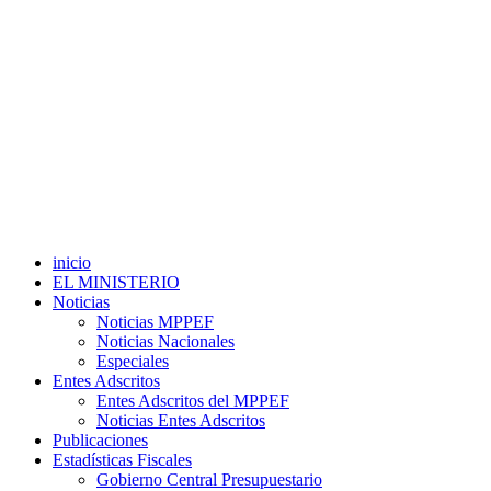
inicio
EL MINISTERIO
Noticias
Noticias MPPEF
Noticias Nacionales
Especiales
Entes Adscritos
Entes Adscritos del MPPEF
Noticias Entes Adscritos
Publicaciones
Estadísticas Fiscales
Gobierno Central Presupuestario