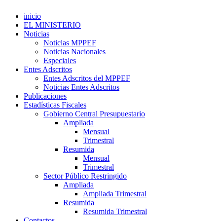
inicio
EL MINISTERIO
Noticias
Noticias MPPEF
Noticias Nacionales
Especiales
Entes Adscritos
Entes Adscritos del MPPEF
Noticias Entes Adscritos
Publicaciones
Estadísticas Fiscales
Gobierno Central Presupuestario
Ampliada
Mensual
Trimestral
Resumida
Mensual
Trimestral
Sector Público Restringido
Ampliada
Ampliada Trimestral
Resumida
Resumida Trimestral
Contactos