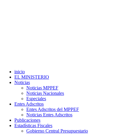
inicio
EL MINISTERIO
Noticias
Noticias MPPEF
Noticias Nacionales
Especiales
Entes Adscritos
Entes Adscritos del MPPEF
Noticias Entes Adscritos
Publicaciones
Estadísticas Fiscales
Gobierno Central Presupuestario