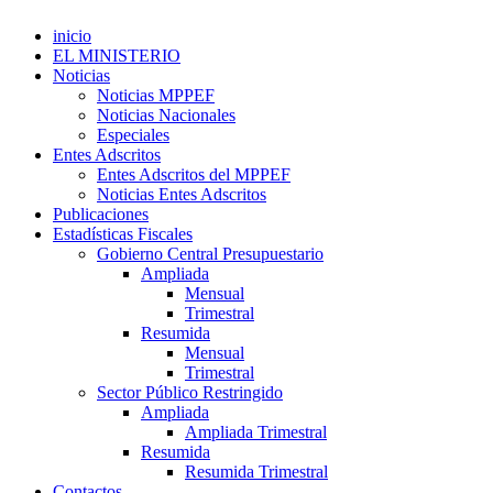
inicio
EL MINISTERIO
Noticias
Noticias MPPEF
Noticias Nacionales
Especiales
Entes Adscritos
Entes Adscritos del MPPEF
Noticias Entes Adscritos
Publicaciones
Estadísticas Fiscales
Gobierno Central Presupuestario
Ampliada
Mensual
Trimestral
Resumida
Mensual
Trimestral
Sector Público Restringido
Ampliada
Ampliada Trimestral
Resumida
Resumida Trimestral
Contactos