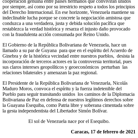
cooperación genuina entre países hermanos que convivirán unidos
por siempre, así como por su irrestricto respeto a todos los principios
del Derecho Internacional. En ese horizonte, Venezuela mantiene su
indeclinable lucha porque se concrete la negociación amistosa que
conduzca a una verdadera, justa y debida solución pacífica que
restablezca la verdad histórica y resarza el injusto daño provocado
con la fraudulenta acción consumada por Reino Unido.
El Gobierno de la República Bolivariana de Venezuela, hace un
llamado a su par de Guyana para que en el espíritu del Acuerdo de
Ginebra y de la histórica vecindad entre nuestros pueblos, desista la
incorporación de terceros actores en la controversia territorial, pues
sus claros intereses geopolíticos y geoeconómicos perturban las
relaciones bilaterales y amenazan la paz regional.
El Presidente de la República Bolivariana de Venezuela, Nicolás
Maduro Moros, convoca el espíritu y la fuerza indetenible del
Pueblo para seguir transitando unidos los caminos de la Diplomacia
Bolivariana de Paz en defensa de nuestros legítimos derechos sobre
la Guayana Esequiba, como Patria libre y soberana cimentada sobre
la gesta independentista del Libertador Simón Bolívar.
El sol de Venezuela nace por el Esequibo.
Caracas, 17 de febrero de 2021