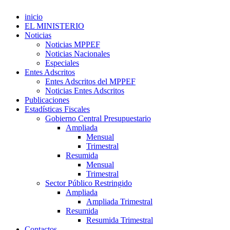
inicio
EL MINISTERIO
Noticias
Noticias MPPEF
Noticias Nacionales
Especiales
Entes Adscritos
Entes Adscritos del MPPEF
Noticias Entes Adscritos
Publicaciones
Estadísticas Fiscales
Gobierno Central Presupuestario
Ampliada
Mensual
Trimestral
Resumida
Mensual
Trimestral
Sector Público Restringido
Ampliada
Ampliada Trimestral
Resumida
Resumida Trimestral
Contactos