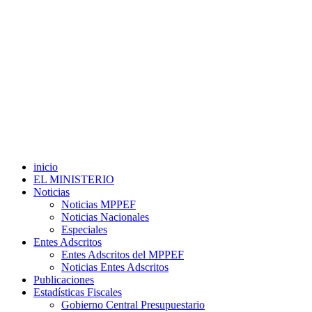
inicio
EL MINISTERIO
Noticias
Noticias MPPEF
Noticias Nacionales
Especiales
Entes Adscritos
Entes Adscritos del MPPEF
Noticias Entes Adscritos
Publicaciones
Estadísticas Fiscales
Gobierno Central Presupuestario