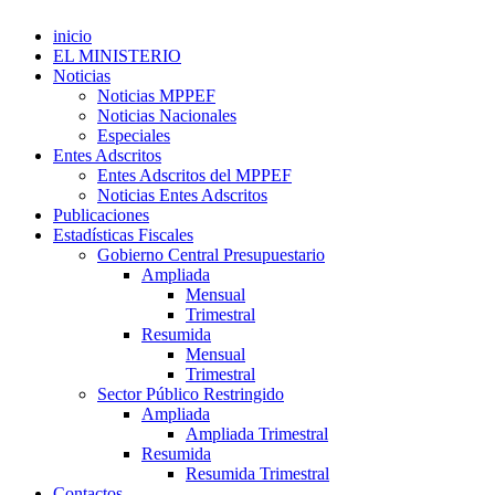
inicio
EL MINISTERIO
Noticias
Noticias MPPEF
Noticias Nacionales
Especiales
Entes Adscritos
Entes Adscritos del MPPEF
Noticias Entes Adscritos
Publicaciones
Estadísticas Fiscales
Gobierno Central Presupuestario
Ampliada
Mensual
Trimestral
Resumida
Mensual
Trimestral
Sector Público Restringido
Ampliada
Ampliada Trimestral
Resumida
Resumida Trimestral
Contactos