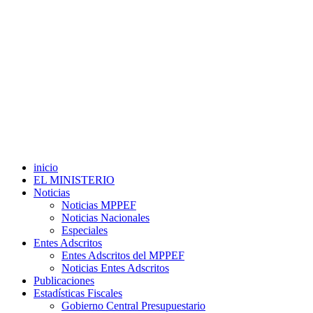
inicio
EL MINISTERIO
Noticias
Noticias MPPEF
Noticias Nacionales
Especiales
Entes Adscritos
Entes Adscritos del MPPEF
Noticias Entes Adscritos
Publicaciones
Estadísticas Fiscales
Gobierno Central Presupuestario