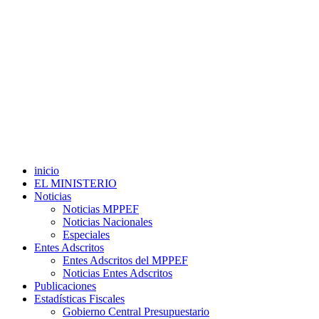
inicio
EL MINISTERIO
Noticias
Noticias MPPEF
Noticias Nacionales
Especiales
Entes Adscritos
Entes Adscritos del MPPEF
Noticias Entes Adscritos
Publicaciones
Estadísticas Fiscales
Gobierno Central Presupuestario