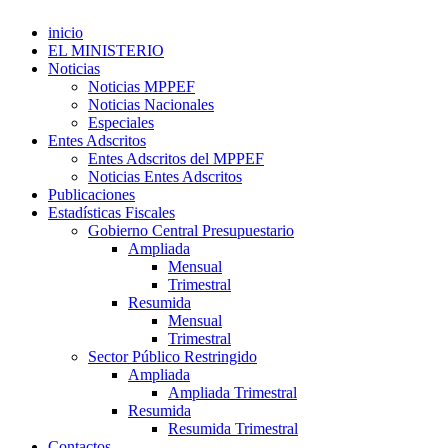
inicio
EL MINISTERIO
Noticias
Noticias MPPEF
Noticias Nacionales
Especiales
Entes Adscritos
Entes Adscritos del MPPEF
Noticias Entes Adscritos
Publicaciones
Estadísticas Fiscales
Gobierno Central Presupuestario
Ampliada
Mensual
Trimestral
Resumida
Mensual
Trimestral
Sector Público Restringido
Ampliada
Ampliada Trimestral
Resumida
Resumida Trimestral
Contactos