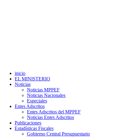
inicio
EL MINISTERIO
Noticias
Noticias MPPEF
Noticias Nacionales
Especiales
Entes Adscritos
Entes Adscritos del MPPEF
Noticias Entes Adscritos
Publicaciones
Estadísticas Fiscales
Gobierno Central Presupuestario