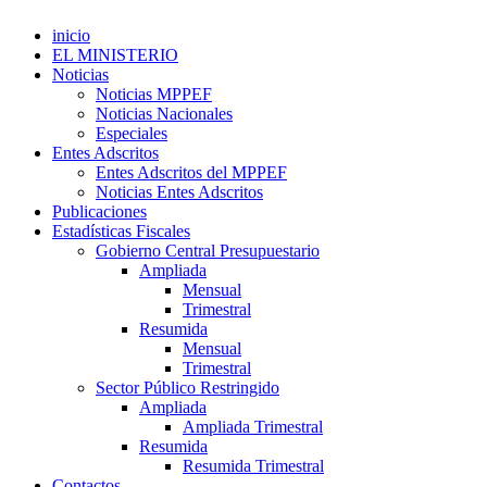
inicio
EL MINISTERIO
Noticias
Noticias MPPEF
Noticias Nacionales
Especiales
Entes Adscritos
Entes Adscritos del MPPEF
Noticias Entes Adscritos
Publicaciones
Estadísticas Fiscales
Gobierno Central Presupuestario
Ampliada
Mensual
Trimestral
Resumida
Mensual
Trimestral
Sector Público Restringido
Ampliada
Ampliada Trimestral
Resumida
Resumida Trimestral
Contactos