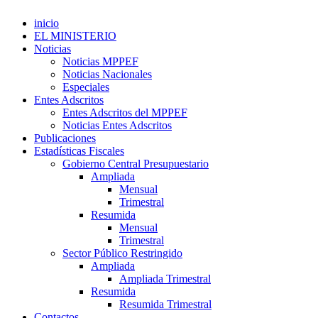
inicio
EL MINISTERIO
Noticias
Noticias MPPEF
Noticias Nacionales
Especiales
Entes Adscritos
Entes Adscritos del MPPEF
Noticias Entes Adscritos
Publicaciones
Estadísticas Fiscales
Gobierno Central Presupuestario
Ampliada
Mensual
Trimestral
Resumida
Mensual
Trimestral
Sector Público Restringido
Ampliada
Ampliada Trimestral
Resumida
Resumida Trimestral
Contactos