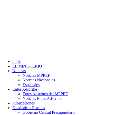
inicio
EL MINISTERIO
Noticias
Noticias MPPEF
Noticias Nacionales
Especiales
Entes Adscritos
Entes Adscritos del MPPEF
Noticias Entes Adscritos
Publicaciones
Estadísticas Fiscales
Gobierno Central Presupuestario