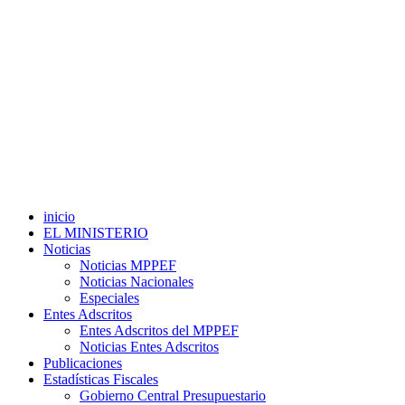
inicio
EL MINISTERIO
Noticias
Noticias MPPEF
Noticias Nacionales
Especiales
Entes Adscritos
Entes Adscritos del MPPEF
Noticias Entes Adscritos
Publicaciones
Estadísticas Fiscales
Gobierno Central Presupuestario