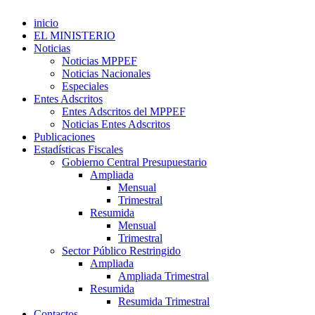
inicio
EL MINISTERIO
Noticias
Noticias MPPEF
Noticias Nacionales
Especiales
Entes Adscritos
Entes Adscritos del MPPEF
Noticias Entes Adscritos
Publicaciones
Estadísticas Fiscales
Gobierno Central Presupuestario
Ampliada
Mensual
Trimestral
Resumida
Mensual
Trimestral
Sector Público Restringido
Ampliada
Ampliada Trimestral
Resumida
Resumida Trimestral
Contactos