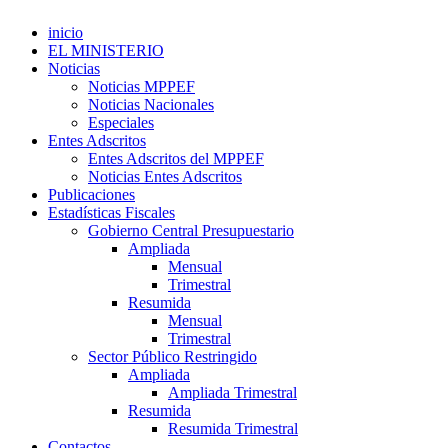
inicio
EL MINISTERIO
Noticias
Noticias MPPEF
Noticias Nacionales
Especiales
Entes Adscritos
Entes Adscritos del MPPEF
Noticias Entes Adscritos
Publicaciones
Estadísticas Fiscales
Gobierno Central Presupuestario
Ampliada
Mensual
Trimestral
Resumida
Mensual
Trimestral
Sector Público Restringido
Ampliada
Ampliada Trimestral
Resumida
Resumida Trimestral
Contactos