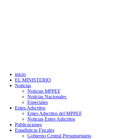
inicio
EL MINISTERIO
Noticias
Noticias MPPEF
Noticias Nacionales
Especiales
Entes Adscritos
Entes Adscritos del MPPEF
Noticias Entes Adscritos
Publicaciones
Estadísticas Fiscales
Gobierno Central Presupuestario