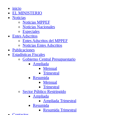
inicio
EL MINISTERIO
Noticias
Noticias MPPEF
Noticias Nacionales
Especiales
Entes Adscritos
Entes Adscritos del MPPEF
Noticias Entes Adscritos
Publicaciones
Estadísticas Fiscales
Gobierno Central Presupuestario
Ampliada
Mensual
Trimestral
Resumida
Mensual
Trimestral
Sector Público Restringido
Ampliada
Ampliada Trimestral
Resumida
Resumida Trimestral
Contactos