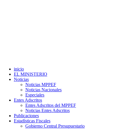
inicio
EL MINISTERIO
Noticias
Noticias MPPEF
Noticias Nacionales
Especiales
Entes Adscritos
Entes Adscritos del MPPEF
Noticias Entes Adscritos
Publicaciones
Estadísticas Fiscales
Gobierno Central Presupuestario