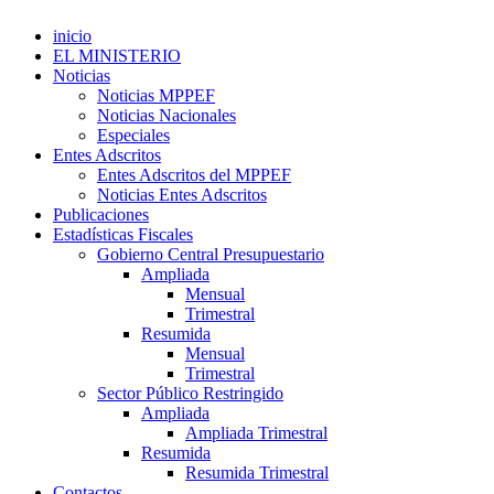
inicio
EL MINISTERIO
Noticias
Noticias MPPEF
Noticias Nacionales
Especiales
Entes Adscritos
Entes Adscritos del MPPEF
Noticias Entes Adscritos
Publicaciones
Estadísticas Fiscales
Gobierno Central Presupuestario
Ampliada
Mensual
Trimestral
Resumida
Mensual
Trimestral
Sector Público Restringido
Ampliada
Ampliada Trimestral
Resumida
Resumida Trimestral
Contactos