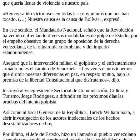
que quería llenar de violencia a nuestro país.
«Hemos salido victoriosos en todas las conyunturas que nos han
tocado. (…) Nuestra causa es la causa de Bolívar», expresó.
En este sentido, el Mandatario Nacional, señaló que la Revolución
ha venido enfrentando diversas modalidades de golpe de Estado, por
el empeño obsesivo de un grupo de oposición de la derecha
venezolana, de la oligarquía colombiana y del imperio
estadounidense.
Aseguró que la intervención militar, el golpismo y el enfrentamiento
armado no es el camino de Venezuela. «Los venezolanos tenemos
que dirimir nuestras diferencias en paz, en respeto mutuo, bajo la
premisa de la libertad Constitucional que disfrutamos», dijo.
Instruyó al vicepresidente Sectorial de Comunicación, Cultura y
Turismo, Jorge Rodríguez, a difundir en los próximos días las
pruebas del intento golpista.
Así como al fiscal General de la República, Tareck William Saab, a
abrir investigación de los actores intelectuales de los hechos
desestabilizadores de hoy.
Por último, el Jefe de Estado, hizo un llamado al pueblo venezolano
a seguir transitando el camino del trabajo, de la solidaridad y de la