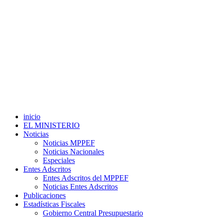
inicio
EL MINISTERIO
Noticias
Noticias MPPEF
Noticias Nacionales
Especiales
Entes Adscritos
Entes Adscritos del MPPEF
Noticias Entes Adscritos
Publicaciones
Estadísticas Fiscales
Gobierno Central Presupuestario