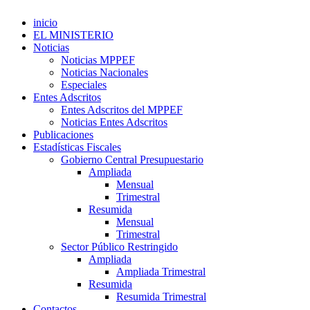
inicio
EL MINISTERIO
Noticias
Noticias MPPEF
Noticias Nacionales
Especiales
Entes Adscritos
Entes Adscritos del MPPEF
Noticias Entes Adscritos
Publicaciones
Estadísticas Fiscales
Gobierno Central Presupuestario
Ampliada
Mensual
Trimestral
Resumida
Mensual
Trimestral
Sector Público Restringido
Ampliada
Ampliada Trimestral
Resumida
Resumida Trimestral
Contactos