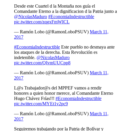
Desde este Cuartel d la Montaña nos guía el
Comandante Eterno a la dignificacion d la Patria junto a
@NicolasMaduro
#EconomiaIndestructible
pic.twitter.com/zqgxFmWICL
— Ramón Lobo (@RamonLoboPSUV)
March 11,
2017
#EconomiaIndestructible
Este pueblo no desmaya ante
los ataques de la derecha. Esta Revolución es
indetenible.
@NicolasMaduro
pic.twitter.com/QIvmUUCpp8
— Ramón Lobo (@RamonLoboPSUV)
March 11,
2017
L@s Trabajador@s del MPPEF vamos a rendir
honores a quien honor merece, al Comandante Eterno
Hugo Chávez Frías!!!
#EconomiaIndestructible
pic.twitter.com/MYEt1v2pc9
— Ramón Lobo (@RamonLoboPSUV)
March 11,
2017
Seguiremos trabajando por la Patria de Bolívar y