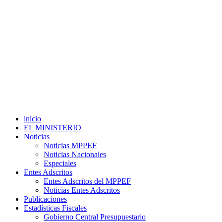
inicio
EL MINISTERIO
Noticias
Noticias MPPEF
Noticias Nacionales
Especiales
Entes Adscritos
Entes Adscritos del MPPEF
Noticias Entes Adscritos
Publicaciones
Estadísticas Fiscales
Gobierno Central Presupuestario