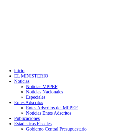
inicio
EL MINISTERIO
Noticias
Noticias MPPEF
Noticias Nacionales
Especiales
Entes Adscritos
Entes Adscritos del MPPEF
Noticias Entes Adscritos
Publicaciones
Estadísticas Fiscales
Gobierno Central Presupuestario