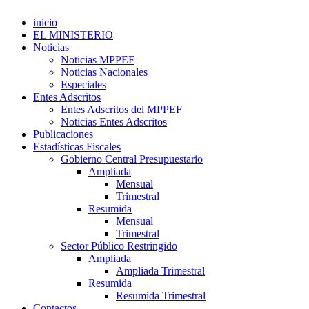
inicio
EL MINISTERIO
Noticias
Noticias MPPEF
Noticias Nacionales
Especiales
Entes Adscritos
Entes Adscritos del MPPEF
Noticias Entes Adscritos
Publicaciones
Estadísticas Fiscales
Gobierno Central Presupuestario
Ampliada
Mensual
Trimestral
Resumida
Mensual
Trimestral
Sector Público Restringido
Ampliada
Ampliada Trimestral
Resumida
Resumida Trimestral
Contactos