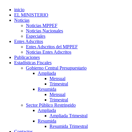
inicio
EL MINISTERIO
Noticias
Noticias MPPEF
Noticias Nacionales
Especiales
Entes Adscritos
Entes Adscritos del MPPEF
Noticias Entes Adscritos
Publicaciones
Estadísticas Fiscales
Gobierno Central Presupuestario
Ampliada
Mensual
Trimestral
Resumida
Mensual
Trimestral
Sector Público Restringido
Ampliada
Ampliada Trimestral
Resumida
Resumida Trimestral
Contactos