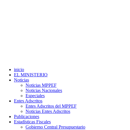
inicio
EL MINISTERIO
Noticias
Noticias MPPEF
Noticias Nacionales
Especiales
Entes Adscritos
Entes Adscritos del MPPEF
Noticias Entes Adscritos
Publicaciones
Estadísticas Fiscales
Gobierno Central Presupuestario