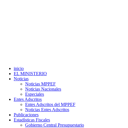
inicio
EL MINISTERIO
Noticias
Noticias MPPEF
Noticias Nacionales
Especiales
Entes Adscritos
Entes Adscritos del MPPEF
Noticias Entes Adscritos
Publicaciones
Estadísticas Fiscales
Gobierno Central Presupuestario