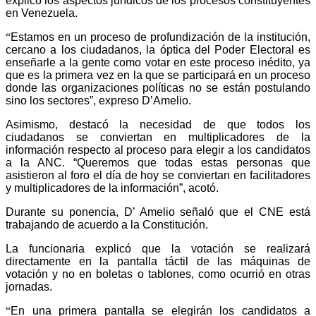
explic
ó los aspectos jurídicos de los procesos constituyentes
en Venezuela.
“
Estamos en un proceso de profundización de la institución,
cercano a los ciudadanos,
la óptica del Poder Electoral es
enseñarle a la gente como votar en este proceso inédito, ya
que es la primera vez
en la
que se participar
á
en un proceso
donde las organizaciones políticas no se están postulando
sino los sectores”, expreso D’Amelio.
Asimismo, destacó la necesidad de que todos los
ciudadanos se conviertan en multiplicadores de la
información respecto al proceso para elegir a los candidatos
a la ANC.
“
Q
ueremos que todas estas personas que
asistieron al foro el día de hoy se conviertan en facilitadores
y multiplicadores de la información”,
acotó.
Durante su ponencia, D’ Amelio señaló
que el CNE está
trabajando de acuerdo a la Constitución.
La funcionaria explicó que la
votación se realizará
directamente en la pantalla táctil de las máquinas de
votación y no en boletas o tablones, como ocurrió en otras
jornadas.
“
En una primera pantalla se elegirán los candidatos a