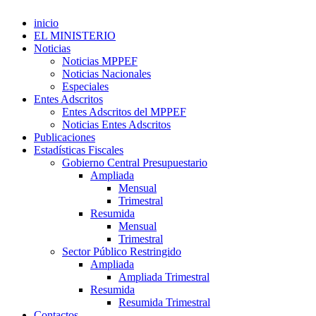
inicio
EL MINISTERIO
Noticias
Noticias MPPEF
Noticias Nacionales
Especiales
Entes Adscritos
Entes Adscritos del MPPEF
Noticias Entes Adscritos
Publicaciones
Estadísticas Fiscales
Gobierno Central Presupuestario
Ampliada
Mensual
Trimestral
Resumida
Mensual
Trimestral
Sector Público Restringido
Ampliada
Ampliada Trimestral
Resumida
Resumida Trimestral
Contactos