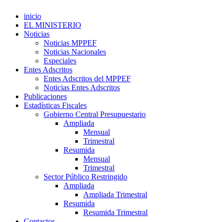
inicio
EL MINISTERIO
Noticias
Noticias MPPEF
Noticias Nacionales
Especiales
Entes Adscritos
Entes Adscritos del MPPEF
Noticias Entes Adscritos
Publicaciones
Estadísticas Fiscales
Gobierno Central Presupuestario
Ampliada
Mensual
Trimestral
Resumida
Mensual
Trimestral
Sector Público Restringido
Ampliada
Ampliada Trimestral
Resumida
Resumida Trimestral
Contactos