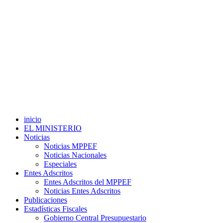
inicio
EL MINISTERIO
Noticias
Noticias MPPEF
Noticias Nacionales
Especiales
Entes Adscritos
Entes Adscritos del MPPEF
Noticias Entes Adscritos
Publicaciones
Estadísticas Fiscales
Gobierno Central Presupuestario