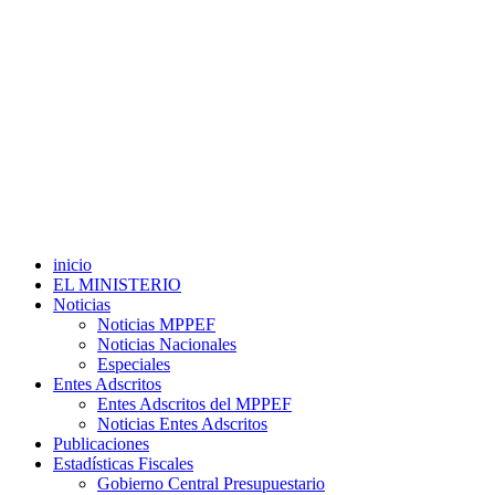
inicio
EL MINISTERIO
Noticias
Noticias MPPEF
Noticias Nacionales
Especiales
Entes Adscritos
Entes Adscritos del MPPEF
Noticias Entes Adscritos
Publicaciones
Estadísticas Fiscales
Gobierno Central Presupuestario