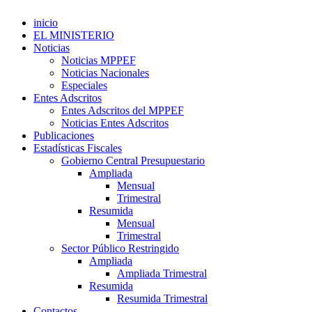
inicio
EL MINISTERIO
Noticias
Noticias MPPEF
Noticias Nacionales
Especiales
Entes Adscritos
Entes Adscritos del MPPEF
Noticias Entes Adscritos
Publicaciones
Estadísticas Fiscales
Gobierno Central Presupuestario
Ampliada
Mensual
Trimestral
Resumida
Mensual
Trimestral
Sector Público Restringido
Ampliada
Ampliada Trimestral
Resumida
Resumida Trimestral
Contactos