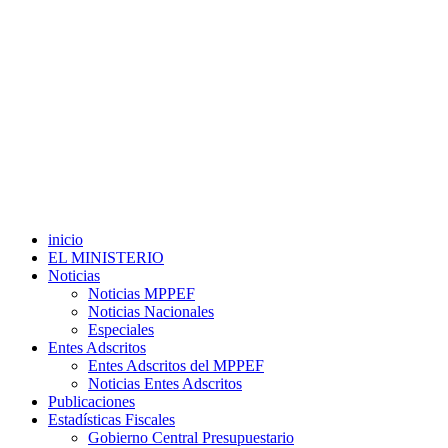
inicio
EL MINISTERIO
Noticias
Noticias MPPEF
Noticias Nacionales
Especiales
Entes Adscritos
Entes Adscritos del MPPEF
Noticias Entes Adscritos
Publicaciones
Estadísticas Fiscales
Gobierno Central Presupuestario