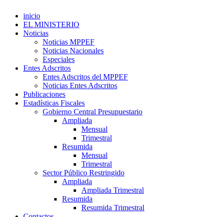
inicio
EL MINISTERIO
Noticias
Noticias MPPEF
Noticias Nacionales
Especiales
Entes Adscritos
Entes Adscritos del MPPEF
Noticias Entes Adscritos
Publicaciones
Estadísticas Fiscales
Gobierno Central Presupuestario
Ampliada
Mensual
Trimestral
Resumida
Mensual
Trimestral
Sector Público Restringido
Ampliada
Ampliada Trimestral
Resumida
Resumida Trimestral
Contactos