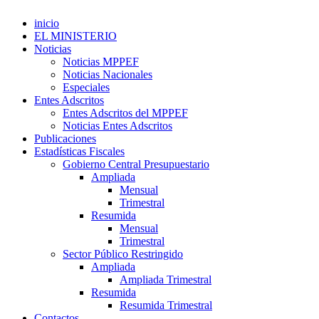
inicio
EL MINISTERIO
Noticias
Noticias MPPEF
Noticias Nacionales
Especiales
Entes Adscritos
Entes Adscritos del MPPEF
Noticias Entes Adscritos
Publicaciones
Estadísticas Fiscales
Gobierno Central Presupuestario
Ampliada
Mensual
Trimestral
Resumida
Mensual
Trimestral
Sector Público Restringido
Ampliada
Ampliada Trimestral
Resumida
Resumida Trimestral
Contactos