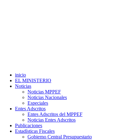
inicio
EL MINISTERIO
Noticias
Noticias MPPEF
Noticias Nacionales
Especiales
Entes Adscritos
Entes Adscritos del MPPEF
Noticias Entes Adscritos
Publicaciones
Estadísticas Fiscales
Gobierno Central Presupuestario