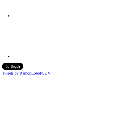
Tweets by RamonLoboPSUV